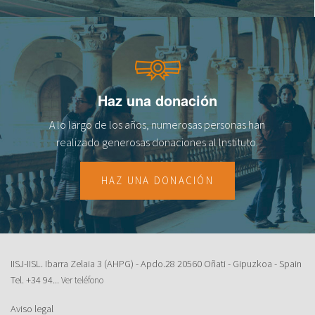
fr
Haz una donación
A lo largo de los años, numerosas personas han
realizado generosas donaciones al lnstituto.
HAZ UNA DONACIÓN
IISJ-IISL. Ibarra Zelaia 3 (AHPG) - Apdo.28 20560 Oñati - Gipuzkoa - Spain
Tel.
+34 94...
Ver teléfono
Aviso legal