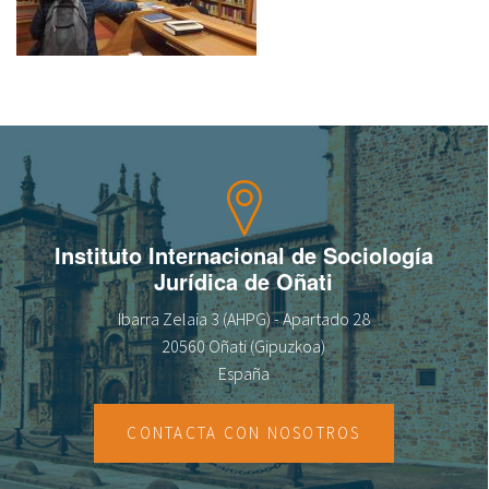
Sobre el IISJ
Residencia Antia
FAQ
Oñati
Calendario
Instituto Internacional de Sociología
Jurídica de Oñati
Galería de fotos
Ibarra Zelaia 3 (AHPG) - Apartado 28
20560 Oñati (Gipuzkoa)
España
es
eu
CONTACTA CON NOSOTROS
en