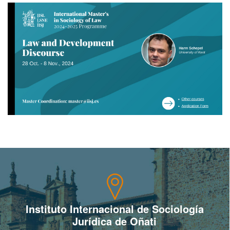
Sobre el IISJ
Residencia Antia
FAQ
Oñati
Calendario
Galería de fotos
es
eu
Instituto Internacional de Sociología
Jurídica de Oñati
en