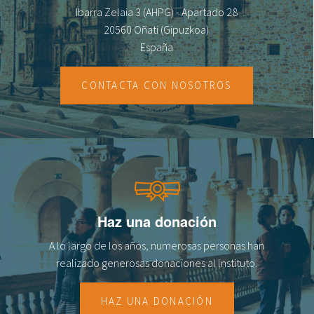
Ibarra Zelaia 3 (AHPG) - Apartado 28
fr
20560 Oñati (Gipuzkoa)
España
CONTACTA CON NOSOTROS
Haz una donación
A lo largo de los años, numerosas personas han
realizado generosas donaciones al lnstituto.
HAZ UNA DONACIÓN