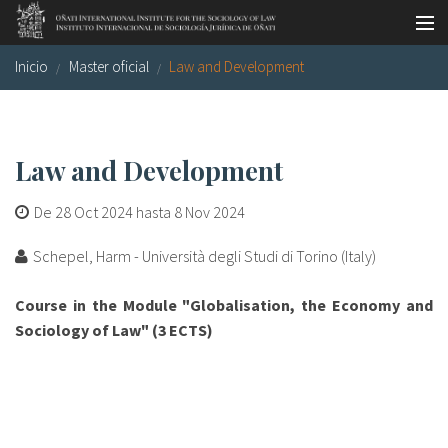
Pasar al contenido principal
Inicio
Master oficial
Law and Development
Master oficial
Workshops
Visitas
Law and Development
Biblioteca
De
28 Oct 2024
hasta
8 Nov 2024
Publicaciones
Schepel, Harm - Università degli Studi di Torino (Italy)
Sociología jurídica
Course in the Module "Globalisation, the Economy and
Sociology of Law" (3 ECTS)
Becas
Investigación
Equipo