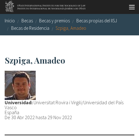
Pasar al contenido principal
Inicio
Becas
Becas y premios
Becas propias del IISJ
Master oficial
Becas de Residencia
Szpiga, Amadeo
Workshops
Visitas
Szpiga, Amadeo
Biblioteca
Publicaciones
Sociología jurídica
Universidad:
Universitat Rovira i Virgili/Universidad del País
Becas
Vasco
España
Investigación
De
30 Abr 2022
hasta
29 Nov 2022
Equipo