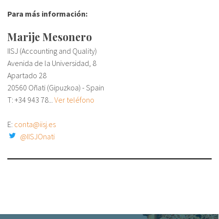
Para más información:
Sobre el IISJ
Marije Mesonero
Residencia Antia
IISJ (Accounting and Quality)
Avenida de la Universidad, 8
FAQ
Apartado 28
20560 Oñati (Gipuzkoa) - Spain
Oñati
T: +34
943 78...
Ver teléfono
Calendario
E:
conta@iisj.es
Galería de fotos
@IISJOnati
es
eu
en