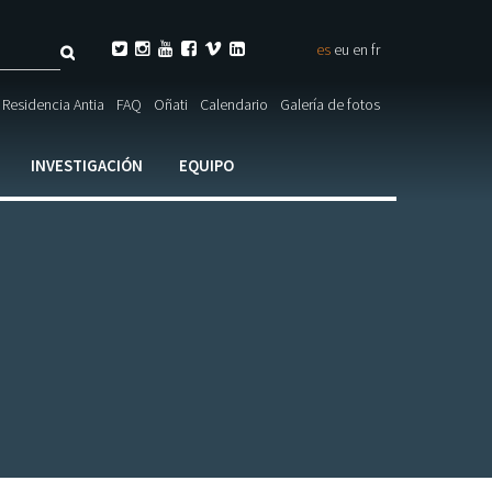
Buscar






es
eu
en
fr
ulario

Residencia Antia
FAQ
Oñati
Calendario
Galería de fotos
ueda
INVESTIGACIÓN
EQUIPO