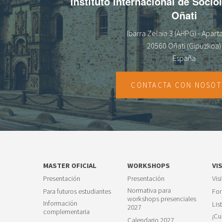
Instituto Internacional de Socio
Oñati
Ibarra Zelaia 3 (AHPG) - Apar
20560 Oñati (Gipuzkoa)
España
CONTACTA CON NOSO
MASTER OFICIAL
WORKSHOPS
VI
Presentación
Presentación
Vis
Normativa para
Para futuros estudiantes
For
workshops presenciales
Información
Lis
2027
complementaria
¡Cu
Calendario 2027