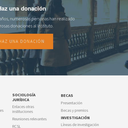
Haz una donación
s años, numerosas personas han realizado
osas donaciones al lnstituto.
HAZ UNA DONACIÓN
SOCIOLOGÍA
BECAS
JURÍDICA
Presentación
Enlaces otras
es
Becas y premios
instituciones
INVESTIGACIÓN
Reuniones relevantes
Líneas de investigación
RCSL