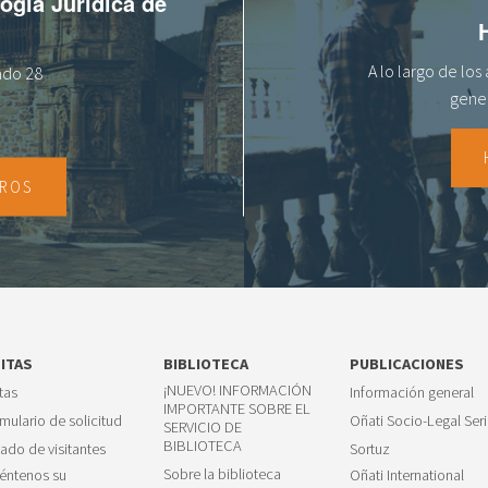
logía Jurídica de
A lo largo de lo
tado 28
gener
TROS
SITAS
BIBLIOTECA
PUBLICACIONES
¡NUEVO! INFORMACIÓN
itas
Información general
IMPORTANTE SOBRE EL
mulario de solicitud
Oñati Socio-Legal Seri
SERVICIO DE
BIBLIOTECA
tado de visitantes
Sortuz
Sobre la biblioteca
éntenos su
Oñati International