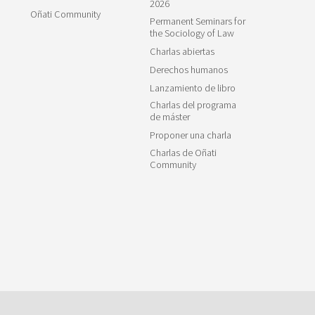
2026
Oñati Community
Permanent Seminars for
the Sociology of Law
Charlas abiertas
Derechos humanos
Lanzamiento de libro
Charlas del programa
de máster
Proponer una charla
Charlas de Oñati
Community