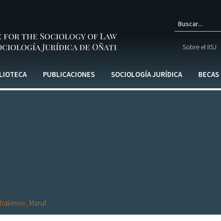
Form
Sobre el IISJ
de
búsq
LIOTECA
PUBLICACIONES
SOCIOLOGÍA JURÍDICA
BECAS
hakimov, Maruf