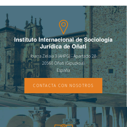
Sobre el IISJ
Residencia Antia
Instituto Internacional de Sociología
FAQ
Jurídica de Oñati
Oñati
Ibarra Zelaia 3 (AHPG) - Apartado 28
20560 Oñati (Gipuzkoa)
Calendario
España
Galería de fotos
CONTACTA CON NOSOTROS
es
eu
en