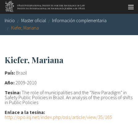
Pasar al contenido principal
Inicio
Master oficial
Información complementaria
Master oficial
Kiefer, Mariana
Workshops
Visitas
Kiefer, Mariana
Biblioteca
País:
Brazil
Publicaciones
Año:
2009-2010
Sociología jurídica
Tesina:
The role of municipalities and the “New Paradigm” in
Safety Public Policies in Brazil. An analysis of the process of shifts
Becas
in Public Policies
Enlace a la tesina:
Investigación
http://opo.iisj.net/index.php/osls/article/view/35/165
Equipo