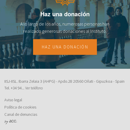
fr
Haz una donación
A lo largo de los años, numerosas personas han
realizado generosas donaciones al lnstituto.
HAZ UNA DONACIÓN
IISJ-IISL. Ibarra Zelaia 3 (AHPG) - Apdo.28 20560 Oñati - Gipuzkoa - Spain
Tel.
+34 94...
Ver teléfono
Aviso legal
Política de cookies
Canal de denuncias