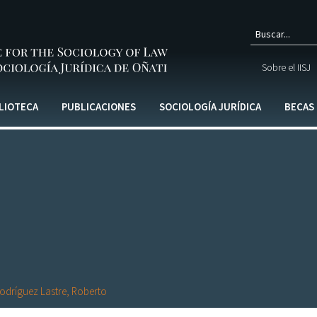
Form
Sobre el IISJ
de
búsq
LIOTECA
PUBLICACIONES
SOCIOLOGÍA JURÍDICA
BECAS
odríguez Lastre, Roberto