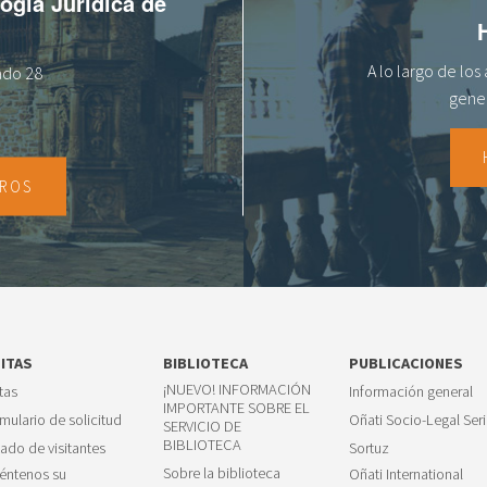
logía Jurídica de
A lo largo de lo
tado 28
gener
TROS
SITAS
BIBLIOTECA
PUBLICACIONES
¡NUEVO! INFORMACIÓN
itas
Información general
IMPORTANTE SOBRE EL
mulario de solicitud
Oñati Socio-Legal Seri
SERVICIO DE
BIBLIOTECA
tado de visitantes
Sortuz
Sobre la biblioteca
éntenos su
Oñati International