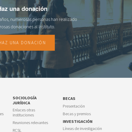
Haz una donación
s años, numerosas personas han realizado
osas donaciones al lnstituto.
HAZ UNA DONACIÓN
SOCIOLOGÍA
BECAS
JURÍDICA
Presentación
Enlaces otras
es
Becas y premios
instituciones
INVESTIGACIÓN
Reuniones relevantes
Líneas de investigación
RCSL