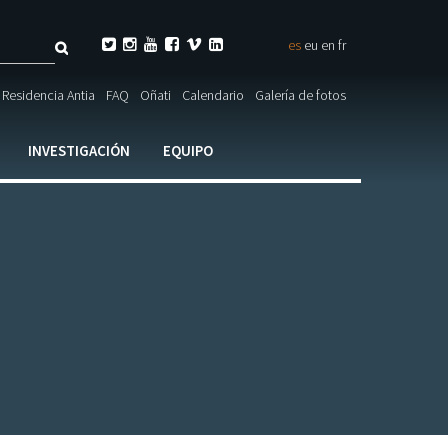
Buscar






es
eu
en
fr
ulario

Residencia Antia
FAQ
Oñati
Calendario
Galería de fotos
ueda
INVESTIGACIÓN
EQUIPO