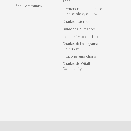
2026
Oñati Community
Permanent Seminars for
the Sociology of Law
Charlas abiertas
Derechos humanos
Lanzamiento de libro
Charlas del programa
de máster
Proponer una charla
Charlas de Oñati
Community