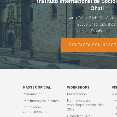
Instituto Internacional de Socio
Oñati
Ibarra Zelaia 3 (AHPG) - Apar
20560 Oñati (Gipuzkoa)
España
CONTACTA CON NOSO
MASTER OFICIAL
WORKSHOPS
VI
Presentación
Presentación
Vis
Normativa para
Para futuros estudiantes
For
workshops presenciales
Información
Lis
2027
complementaria
¡Cu
Calendario 2027