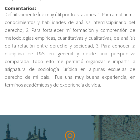
Comentarios:
Definitivamente fue muy útil por tres razones: 1. Para ampliar mis
Sobre el IISJ
conocimientos y habilidades de análisis interdisciplinario del
Residencia Antia
derecho; 2. Para fortalecer mi formación y comprensión de
metodologías empíricas, cuantitativas y cualitativas, de análisis
FAQ
de la relación entre derecho y sociedad; 3. Para conocer la
disciplina de L&S en general y desde una perspectiva
Oñati
comparada. Todo ello me permitió organizar e impartir la
asignatura de sociología jurídica en algunas escuelas de
Calendario
derecho de mi país. Fue una muy buena experiencia, en
Galería de fotos
terminos académicos y de experiencia de vida.
es
eu
en