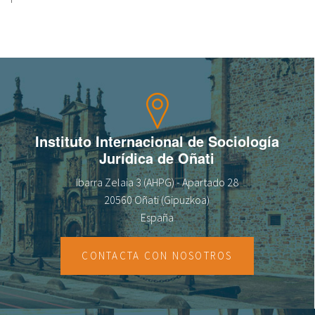
Sobre el IISJ
Residencia Antia
FAQ
Oñati
Instituto Internacional de Sociología
Jurídica de Oñati
Calendario
Ibarra Zelaia 3 (AHPG) - Apartado 28
Galería de fotos
20560 Oñati (Gipuzkoa)
España
es
CONTACTA CON NOSOTROS
eu
en