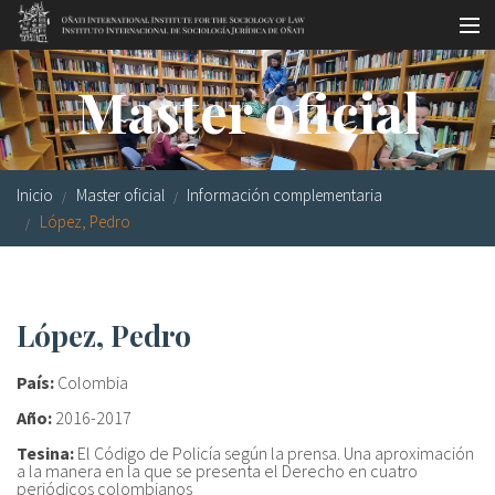
Pasar al contenido principal
Master oficial
Master oficial
Workshops
Visitas
Inicio
Master oficial
Información complementaria
Biblioteca
López, Pedro
Publicaciones
Sociología jurídica
López, Pedro
Becas
País:
Colombia
Investigación
Año:
2016-2017
Tesina:
El Código de Policía según la prensa. Una aproximación
Equipo
a la manera en la que se presenta el Derecho en cuatro
periódicos colombianos