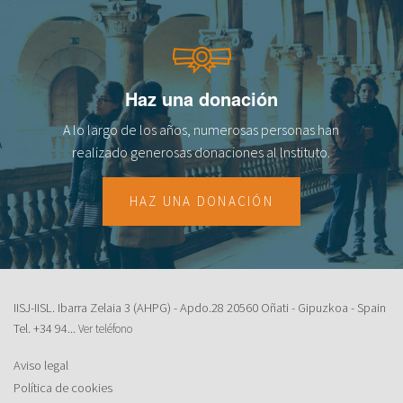
fr
Haz una donación
A lo largo de los años, numerosas personas han
realizado generosas donaciones al lnstituto.
HAZ UNA DONACIÓN
IISJ-IISL. Ibarra Zelaia 3 (AHPG) - Apdo.28 20560 Oñati - Gipuzkoa - Spain
Tel.
+34 94...
Ver teléfono
Aviso legal
Política de cookies