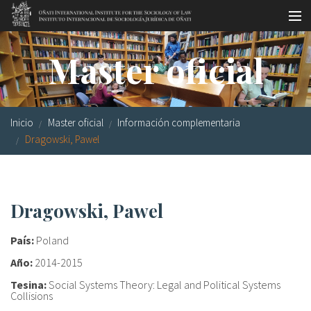
Pasar al contenido principal
Master oficial
Master oficial
Workshops
Visitas
Inicio
Master oficial
Información complementaria
Biblioteca
Dragowski, Pawel
Publicaciones
Sociología jurídica
Dragowski, Pawel
Becas
País:
Poland
Investigación
Año:
2014-2015
Tesina:
Social Systems Theory: Legal and Political Systems
Equipo
Collisions