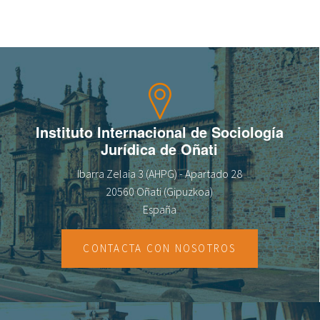
Sobre el IISJ
Residencia Antia
FAQ
Instituto Internacional de Sociología
Oñati
Jurídica de Oñati
Calendario
Ibarra Zelaia 3 (AHPG) - Apartado 28
20560 Oñati (Gipuzkoa)
Galería de fotos
España
es
CONTACTA CON NOSOTROS
eu
en