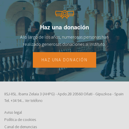
fr
Haz una donación
A lo largo de los años, numerosas personas han
realizado generosas donaciones al lnstituto.
HAZ UNA DONACIÓN
IISJ-IISL. Ibarra Zelaia 3 (AHPG) - Apdo.28 20560 Oñati - Gipuzkoa - Spain
Tel.
+34 94...
Ver teléfono
Aviso legal
Política de cookies
Canal de denuncias