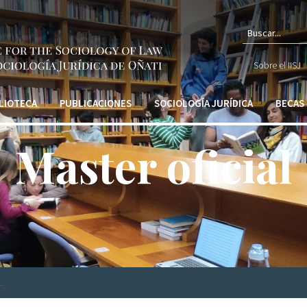
Formular
búsqued
Sobre el IISJ
LIOTECA
PUBLICACIONES
SOCIOLOGÍA JURÍDICA
BECAS
Master oficial
.