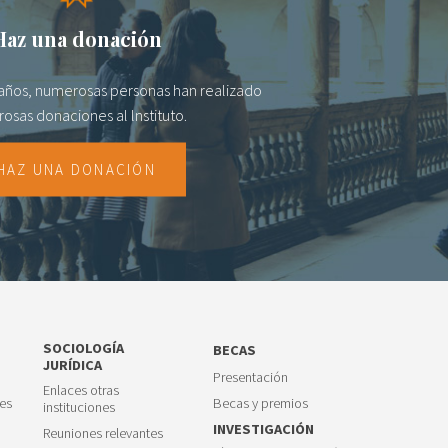
Haz una donación
s años, numerosas personas han realizado
osas donaciones al lnstituto.
HAZ UNA DONACIÓN
SOCIOLOGÍA
BECAS
JURÍDICA
Presentación
Enlaces otras
es
Becas y premios
instituciones
INVESTIGACIÓN
Reuniones relevantes