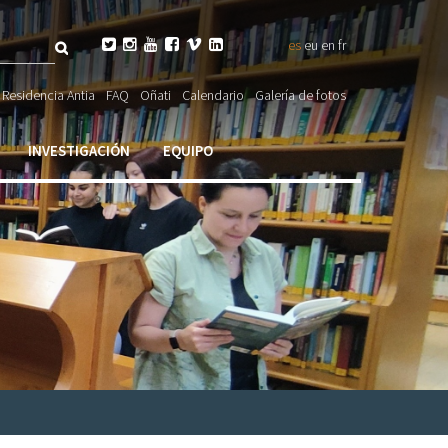
Buscar






es
eu
en
fr
io de

a
Residencia Antia
FAQ
Oñati
Calendario
Galería de fotos
INVESTIGACIÓN
EQUIPO