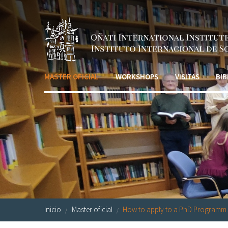
Pasar al contenido principal
MASTER OFICIAL
WORKSHOPS
VISITAS
BIB
Inicio
Master oficial
How to apply to a PhD Programm..