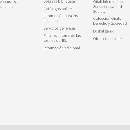
Sobre la biblioteca
éntenos su
Oñati International
eriencia!
Series in Law and
Catálogos online
Society
Información para los
Colección Oñati:
usuarios
Derecho y Sociedad
Servicios generales
Euskal gaiak
Para los autores de las
Otras colecciones
tesinas del IISJ
Información adicional