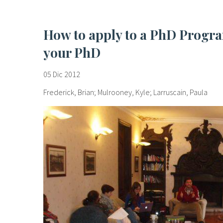
How to apply to a PhD Programme // How to find funding for
your PhD
05 Dic 2012
Frederick, Brian; Mulrooney, Kyle; Larruscain, Paula