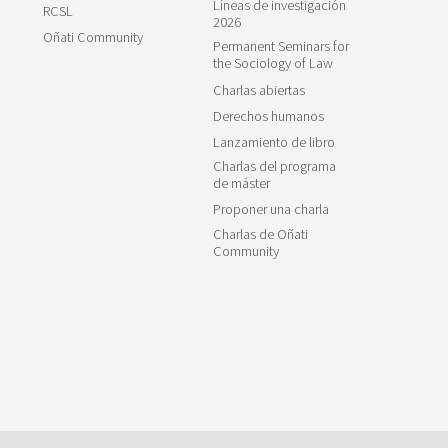
Líneas de investigación
RCSL
2026
Oñati Community
Permanent Seminars for
the Sociology of Law
Charlas abiertas
Derechos humanos
Lanzamiento de libro
Charlas del programa
de máster
Proponer una charla
Charlas de Oñati
Community