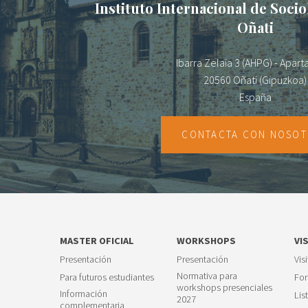
Instituto Internacional de Socio
Oñati
Ibarra Zelaia 3 (AHPG) - Apar
20560 Oñati (Gipuzkoa)
España
CONTACTA CON NOSO
MASTER OFICIAL
WORKSHOPS
VI
Presentación
Presentación
Vis
Normativa para
Para futuros estudiantes
For
workshops presenciales
Información
Lis
2027
complementaria