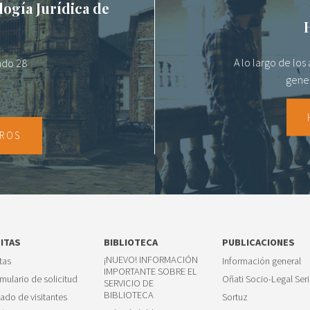
logía Jurídica de
A lo largo de lo
tado 28
gener
TROS
SITAS
BIBLIOTECA
PUBLICACIONES
¡NUEVO! INFORMACIÓN
itas
Información general
IMPORTANTE SOBRE EL
mulario de solicitud
Oñati Socio-Legal Seri
SERVICIO DE
BIBLIOTECA
tado de visitantes
Sortuz