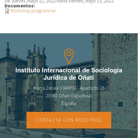
De
Jueves, Mayo 12, 2022
hasta
Viernes, Mayo 13, 2022
Documentos:
Workshop programme
Sobre el IISJ
Residencia Antia
FAQ
Oñati
Instituto Internacional de Sociología
Calendario
Jurídica de Oñati
Galería de fotos
Ibarra Zelaia 3 (AHPG) - Apartado 28
20560 Oñati (Gipuzkoa)
España
es
CONTACTA CON NOSOTROS
eu
en