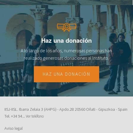
fr
Haz una donación
A lo largo de los años, numerosas personas han
realizado generosas donaciones al lnstituto.
HAZ UNA DONACIÓN
IISJ-IISL. Ibarra Zelaia 3 (AHPG) - Apdo.28 20560 Oñati - Gipuzkoa - Spain
Tel.
+34 94...
Ver teléfono
Aviso legal