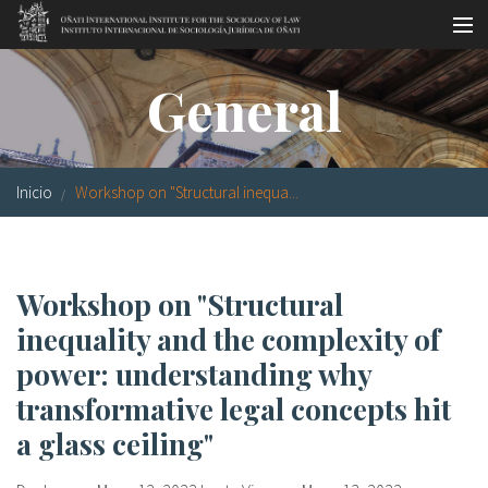
Pasar al contenido principal
Master oficial
General
Workshops
Visitas
Inicio
Workshop on "Structural inequa...
Biblioteca
Publicaciones
Workshop on "Structural
Sociología jurídica
inequality and the complexity of
Becas
power: understanding why
transformative legal concepts hit
Investigación
a glass ceiling"
Equipo