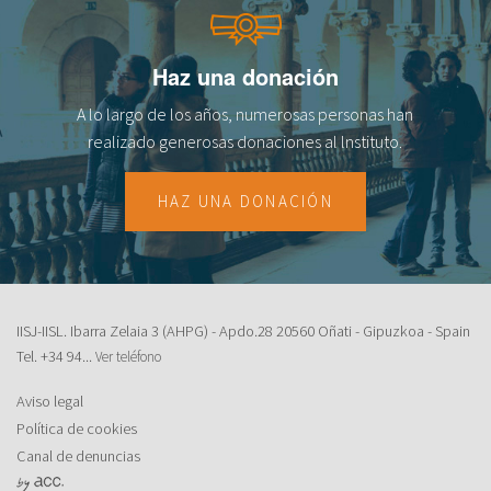
fr
Haz una donación
A lo largo de los años, numerosas personas han
realizado generosas donaciones al lnstituto.
HAZ UNA DONACIÓN
IISJ-IISL. Ibarra Zelaia 3 (AHPG) - Apdo.28 20560 Oñati - Gipuzkoa - Spain
Tel.
+34 94...
Ver teléfono
Aviso legal
Política de cookies
Canal de denuncias