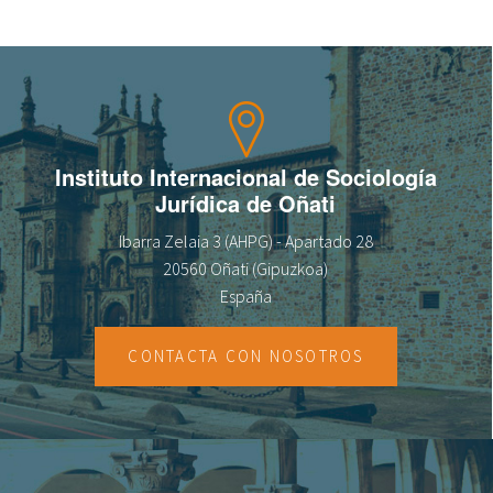
Sobre el IISJ
Residencia Antia
FAQ
Instituto Internacional de Sociología
Jurídica de Oñati
Oñati
Ibarra Zelaia 3 (AHPG) - Apartado 28
Calendario
20560 Oñati (Gipuzkoa)
España
Galería de fotos
CONTACTA CON NOSOTROS
es
eu
en