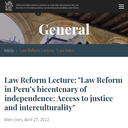
Pasar al contenido principal
Master oficial
General
Workshops
Visitas
Inicio
Law Reform Lecture: "Law Refor...
Biblioteca
Publicaciones
Law Reform Lecture: "Law Reform
Sociología jurídica
in Peru’s bicentenary of
Becas
independence: Access to justice
and interculturality"
Investigación
Miércoles, Abril 27, 2022
Equipo