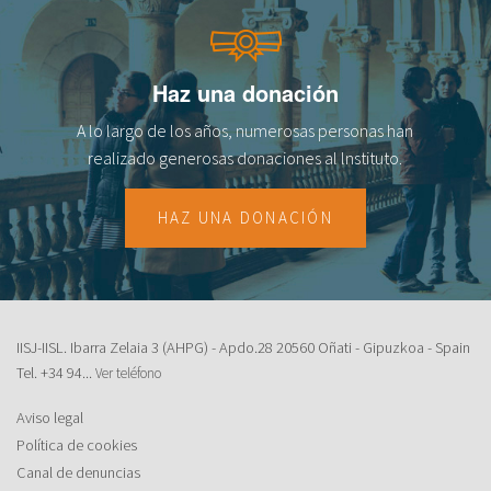
fr
Haz una donación
A lo largo de los años, numerosas personas han
realizado generosas donaciones al lnstituto.
HAZ UNA DONACIÓN
IISJ-IISL. Ibarra Zelaia 3 (AHPG) - Apdo.28 20560 Oñati - Gipuzkoa - Spain
Tel.
+34 94...
Ver teléfono
Aviso legal
Política de cookies
Canal de denuncias