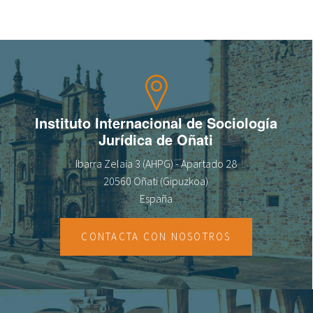
Sobre el IISJ
Residencia Antia
FAQ
Instituto Internacional de Sociología
Oñati
Jurídica de Oñati
Calendario
Ibarra Zelaia 3 (AHPG) - Apartado 28
20560 Oñati (Gipuzkoa)
Galería de fotos
España
CONTACTA CON NOSOTROS
es
eu
en