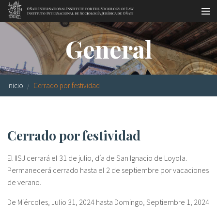
Pasar al contenido principal
Master oficial
General
Workshops
Visitas
Inicio
Cerrado por festividad
Biblioteca
Publicaciones
Cerrado por festividad
Sociología jurídica
El IISJ cerrará el 31 de julio, día de San Ignacio de Loyola.
Becas
Permanecerá cerrado hasta el 2 de septiembre por vacaciones
de verano.
Investigación
De
Miércoles, Julio 31, 2024
hasta
Domingo, Septiembre 1, 2024
Equipo