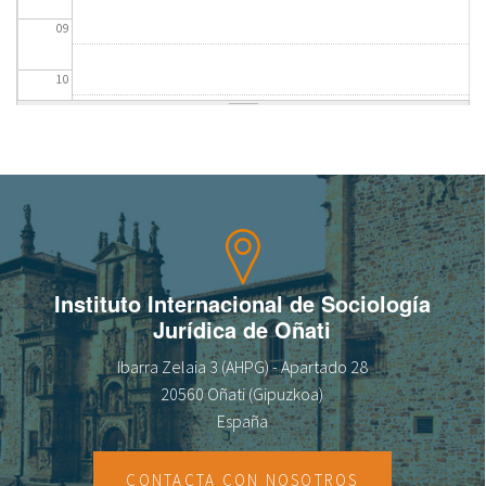
09
fr
10
11
12
13
14
Instituto Internacional de Sociología
Jurídica de Oñati
15
Ibarra Zelaia 3 (AHPG) - Apartado 28
16
20560 Oñati (Gipuzkoa)
España
17
CONTACTA CON NOSOTROS