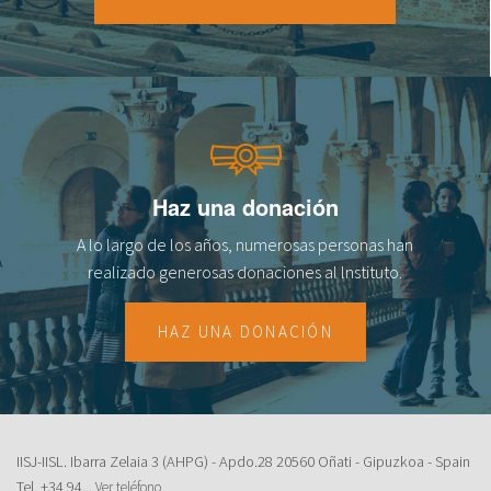
18
19
20
21
Haz una donación
22
A lo largo de los años, numerosas personas han
23
realizado generosas donaciones al lnstituto.
HAZ UNA DONACIÓN
IISJ-IISL. Ibarra Zelaia 3 (AHPG) - Apdo.28 20560 Oñati - Gipuzkoa - Spain
Tel.
+34 94...
Ver teléfono