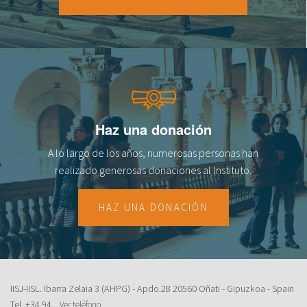
18
19
20
21
Haz una donación
22
A lo largo de los años, numerosas personas han
23
realizado generosas donaciones al lnstituto.
HAZ UNA DONACIÓN
IISJ-IISL. Ibarra Zelaia 3 (AHPG) - Apdo.28 20560 Oñati - Gipuzkoa - Spain
Tel.
+34 94...
Ver teléfono