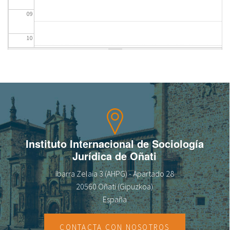
09
fr
10
11
12
13
14
Instituto Internacional de Sociología
Jurídica de Oñati
15
Ibarra Zelaia 3 (AHPG) - Apartado 28
16
20560 Oñati (Gipuzkoa)
España
17
CONTACTA CON NOSOTROS