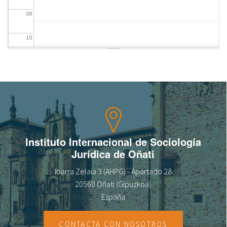
09
fr
10
11
12
13
14
Instituto Internacional de Sociología
Jurídica de Oñati
15
Ibarra Zelaia 3 (AHPG) - Apartado 28
16
20560 Oñati (Gipuzkoa)
España
17
CONTACTA CON NOSOTROS