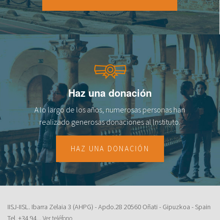
18
19
20
21
Haz una donación
22
A lo largo de los años, numerosas personas han
23
realizado generosas donaciones al lnstituto.
HAZ UNA DONACIÓN
IISJ-IISL. Ibarra Zelaia 3 (AHPG) - Apdo.28 20560 Oñati - Gipuzkoa - Spain
Tel.
+34 94...
Ver teléfono