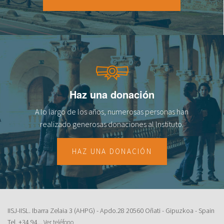
18
19
20
21
Haz una donación
22
A lo largo de los años, numerosas personas han
23
realizado generosas donaciones al lnstituto.
HAZ UNA DONACIÓN
IISJ-IISL. Ibarra Zelaia 3 (AHPG) - Apdo.28 20560 Oñati - Gipuzkoa - Spain
Tel.
+34 94...
Ver teléfono