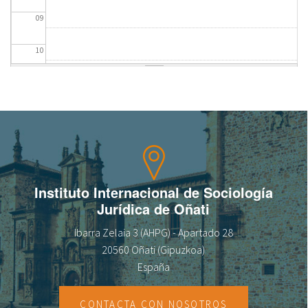
09
fr
10
11
12
13
14
Instituto Internacional de Sociología
Jurídica de Oñati
15
Ibarra Zelaia 3 (AHPG) - Apartado 28
16
20560 Oñati (Gipuzkoa)
España
17
CONTACTA CON NOSOTROS