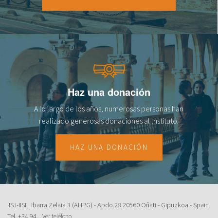
18
19
20
21
Haz una donación
22
A lo largo de los años, numerosas personas han
23
realizado generosas donaciones al lnstituto.
HAZ UNA DONACIÓN
IISJ-IISL. Ibarra Zelaia 3 (AHPG) - Apdo.28 20560 Oñati - Gipuzkoa - Spain
Tel.
+34 94...
Ver teléfono