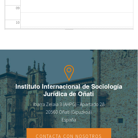
09
fr
10
11
12
13
14
Instituto Internacional de Sociología
Jurídica de Oñati
15
Ibarra Zelaia 3 (AHPG) - Apartado 28
16
20560 Oñati (Gipuzkoa)
España
17
CONTACTA CON NOSOTROS