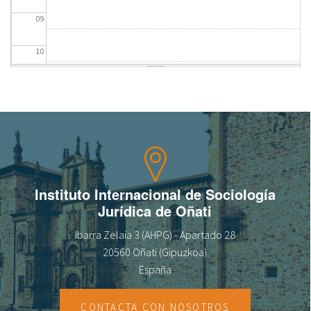
09
fr
10
11
12
13
14
Instituto Internacional de Sociología
Jurídica de Oñati
15
Ibarra Zelaia 3 (AHPG) - Apartado 28
16
20560 Oñati (Gipuzkoa)
España
17
CONTACTA CON NOSOTROS