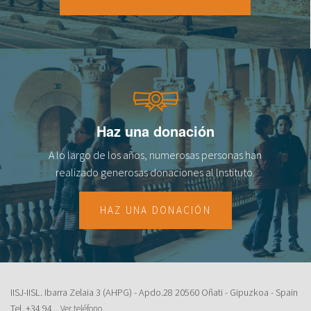
18
19
20
21
Haz una donación
22
A lo largo de los años, numerosas personas han
23
realizado generosas donaciones al lnstituto.
HAZ UNA DONACIÓN
IISJ-IISL. Ibarra Zelaia 3 (AHPG) - Apdo.28 20560 Oñati - Gipuzkoa - Spain
Tel.
+34 94...
Ver teléfono