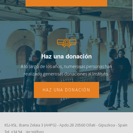
18
19
20
21
Haz una donación
22
A lo largo de los años, numerosas personas han
23
realizado generosas donaciones al lnstituto.
HAZ UNA DONACIÓN
IISJ-IISL. Ibarra Zelaia 3 (AHPG) - Apdo.28 20560 Oñati - Gipuzkoa - Spain
Tel.
+34 94...
Ver teléfono