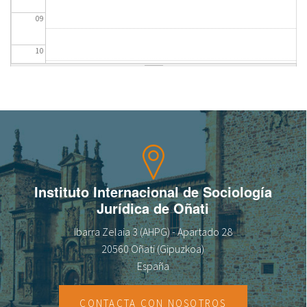
09
fr
10
11
12
13
14
Instituto Internacional de Sociología
Jurídica de Oñati
15
Ibarra Zelaia 3 (AHPG) - Apartado 28
16
20560 Oñati (Gipuzkoa)
España
17
CONTACTA CON NOSOTROS