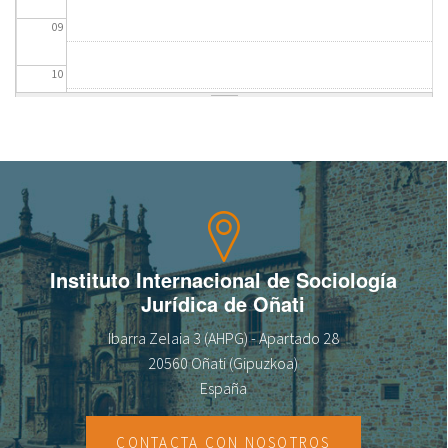
09
fr
10
11
12
13
14
Instituto Internacional de Sociología
Jurídica de Oñati
15
Ibarra Zelaia 3 (AHPG) - Apartado 28
16
20560 Oñati (Gipuzkoa)
España
17
CONTACTA CON NOSOTROS