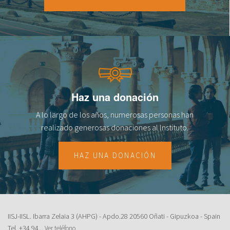
18
19
20
21
Haz una donación
22
A lo largo de los años, numerosas personas han
23
realizado generosas donaciones al lnstituto.
HAZ UNA DONACIÓN
IISJ-IISL. Ibarra Zelaia 3 (AHPG) - Apdo.28 20560 Oñati - Gipuzkoa - Spain
Tel.
+34 94...
Ver teléfono