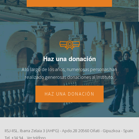
18
19
20
21
Haz una donación
22
A lo largo de los años, numerosas personas han
23
realizado generosas donaciones al lnstituto.
HAZ UNA DONACIÓN
IISJ-IISL. Ibarra Zelaia 3 (AHPG) - Apdo.28 20560 Oñati - Gipuzkoa - Spain
Tel.
+34 94...
Ver teléfono