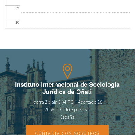
09
fr
10
11
12
13
14
Instituto Internacional de Sociología
Jurídica de Oñati
15
Ibarra Zelaia 3 (AHPG) - Apartado 28
16
20560 Oñati (Gipuzkoa)
España
17
CONTACTA CON NOSOTROS