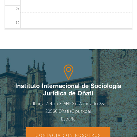
09
fr
10
11
12
13
14
Instituto Internacional de Sociología
Jurídica de Oñati
15
Ibarra Zelaia 3 (AHPG) - Apartado 28
16
20560 Oñati (Gipuzkoa)
España
17
CONTACTA CON NOSOTROS