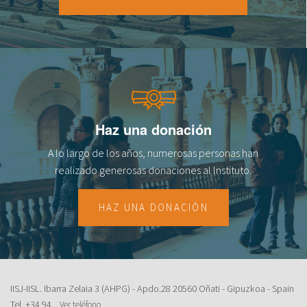
18
19
20
21
Haz una donación
22
A lo largo de los años, numerosas personas han
23
realizado generosas donaciones al lnstituto.
HAZ UNA DONACIÓN
IISJ-IISL. Ibarra Zelaia 3 (AHPG) - Apdo.28 20560 Oñati - Gipuzkoa - Spain
Tel.
+34 94...
Ver teléfono