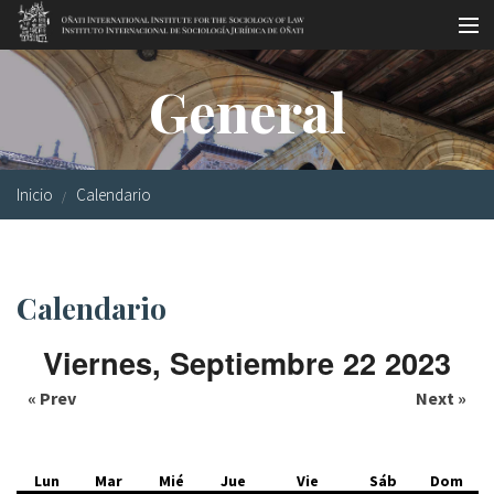
Pasar al contenido principal
Master oficial
General
Workshops
Visitas
Inicio
Calendario
Biblioteca
Publicaciones
Calendario
Sociología jurídica
Viernes, Septiembre 22 2023
Becas
« Prev
Next »
Investigación
Equipo
Lun
Mar
Mié
Jue
Vie
Sáb
Dom