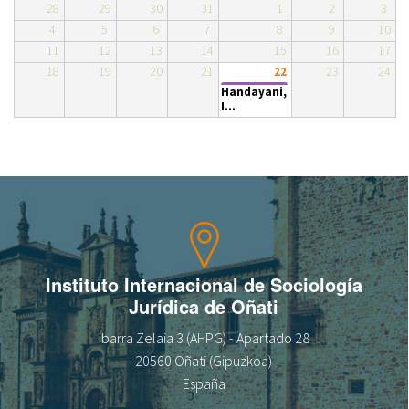
28
29
30
31
1
2
3
4
5
6
7
8
9
10
Sobre el IISJ
11
12
13
14
15
16
17
18
19
20
21
23
24
22
Residencia Antia
Handayani,
I...
FAQ
Oñati
Calendario
Galería de fotos
Instituto Internacional de Sociología
Jurídica de Oñati
es
Ibarra Zelaia 3 (AHPG) - Apartado 28
eu
20560 Oñati (Gipuzkoa)
España
en