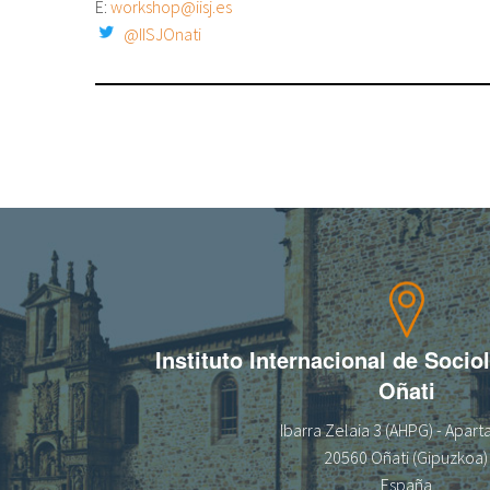
E:
workshop@iisj.es
@IISJOnati
Instituto Internacional de Socio
Oñati
Ibarra Zelaia 3 (AHPG) - Apar
20560 Oñati (Gipuzkoa)
España