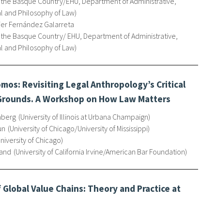
f the Basque Country/EHU, Department of Administrative,
al and Philosophy of Law
ier Fernández Galarreta
f the Basque Country/ EHU, Department of Administrative,
al and Philosophy of Law
mos: Revisiting Legal Anthropology’s Critical
 Grounds. A Workshop on How Law Matters
nberg
University of Illinois at Urbana Champaign
un
University of Chicago/University of Mississippi
niversity of Chicago
land
University of California Irvine/American Bar Foundation
 Global Value Chains: Theory and Practice at