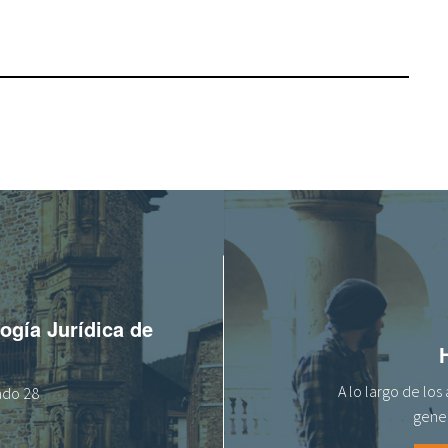
logía Jurídica de
A lo largo de lo
tado 28
gener