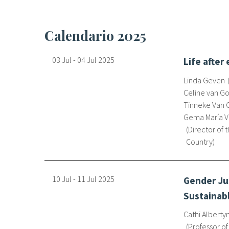
Calendario 2025
03 Jul
-
04 Jul
2025
Life after
Linda Geven
Celine van G
Tinneke Van
Gema María V
Director of 
Country
10 Jul
-
11 Jul
2025
Gender Jus
Sustainab
Cathi Alberty
Professor of