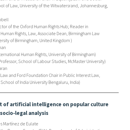
ool of Law, University of the Witwatersrand, Johannesburg,
bell
ctor of the Oxford Human Rights Hub; Reader in
l Human Rights, Law, Associate Dean, Birmingham Law
ersity of Birmingham, United Kingdom
man
ternational Human Rights, University of Birmingham
Professor, School of Labour Studies, McMaster University
aran
 Law and Ford Foundation Chair in Public Interest Law,
School of India University Bengaluru, India
 of artificial intelligence on popular culture
 socio-legal analysis
s Martínez de Eulate