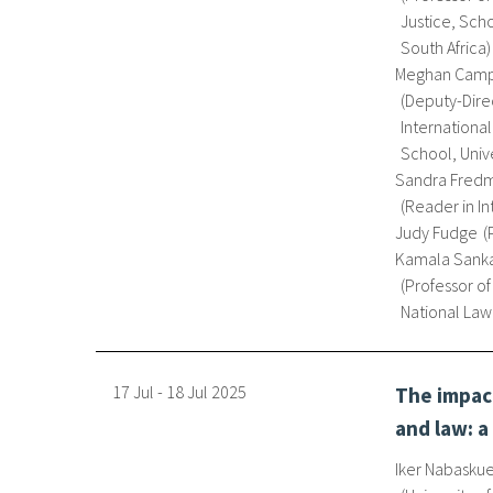
Justice, Sch
South Africa
Meghan Camp
Deputy-Dire
Internationa
School, Univ
Sandra Fred
Reader in In
Judy Fudge
Kamala Sank
Professor of
National Law 
17 Jul
-
18 Jul
2025
The impact
and law: a
Iker Nabaskue