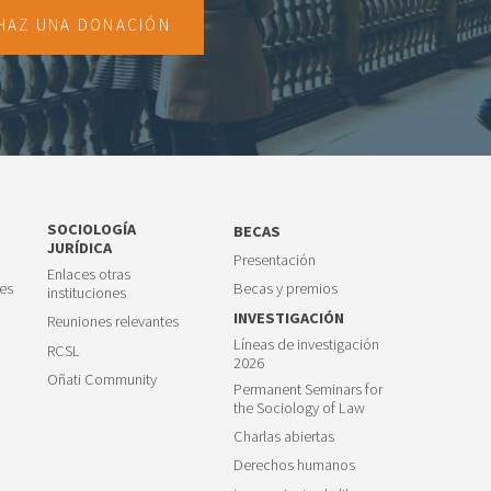
HAZ UNA DONACIÓN
SOCIOLOGÍA
BECAS
JURÍDICA
Presentación
Enlaces otras
es
Becas y premios
instituciones
INVESTIGACIÓN
Reuniones relevantes
Líneas de investigación
RCSL
2026
Oñati Community
Permanent Seminars for
the Sociology of Law
Charlas abiertas
Derechos humanos