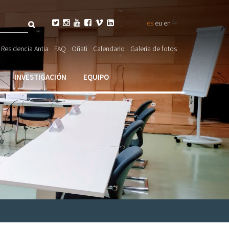
Buscar
fr






es
eu
en
ulario

Residencia Antia
FAQ
Oñati
Calendario
Galería de fotos
ueda
INVESTIGACIÓN
EQUIPO