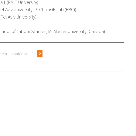
all
RMIT University
el Aviv University, PI ChainGE Lab (ERC)
Tel Aviv University
chool of Labour Studies, McMaster University, Canada
mera
‹ anterior
1
2