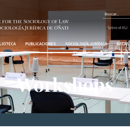
Form
Sobre el IISJ
de
búsq
LIOTECA
PUBLICACIONES
SOCIOLOGÍA JURÍDICA
BECAS
Workshops