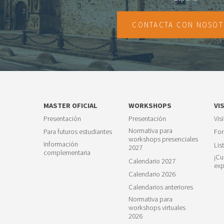
CONTACTA CON NOSO
MASTER OFICIAL
WORKSHOPS
VI
Presentación
Presentación
Vis
Normativa para
Para futuros estudiantes
For
workshops presenciales
Información
Lis
2027
complementaria
¡Cu
Calendario 2027
exp
Calendario 2026
Calendarios anteriores
Normativa para
workshops virtuales
2026