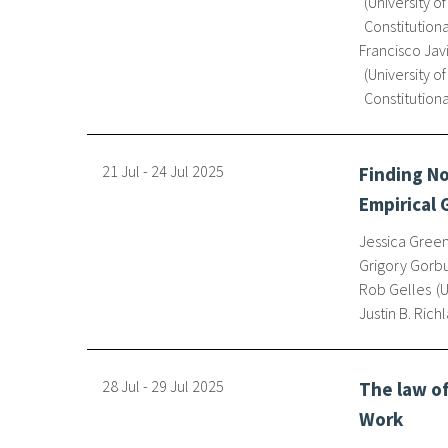
University o
Constitution
Francisco Jav
University o
Constitution
21 Jul
-
24 Jul
2025
Finding No
Empirical
Jessica Gree
Grigory Gorb
Rob Gelles
U
Justin B. Rich
28 Jul
-
29 Jul
2025
The law of
Work