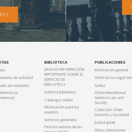
TROS
SITAS
BIBLIOTECA
PUBLICACIONES
¡NUEVO! INFORMACIÓN
itas
Información general
IMPORTANTE SOBRE EL
mulario de solicitud
Oñati Socio-Legal Seri
SERVICIO DE
BIBLIOTECA
tado de visitantes
Sortuz
Sobre la biblioteca
éntenos su
Oñati International
eriencia!
Series in Law and
Catálogos online
Society
Información para los
Colección Oñati:
usuarios
Derecho y Sociedad
Servicios generales
Euskal gaiak
Para los autores de las
Otras colecciones
tesinas del IISJ