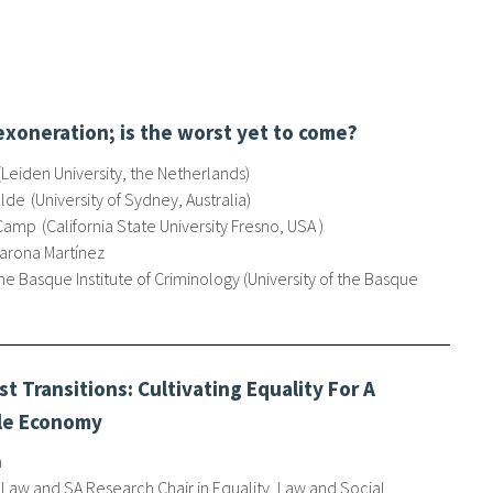
 exoneration; is the worst yet to come?
Leiden University, the Netherlands
olde
University of Sydney, Australia
 Camp
California State University Fresno, USA
arona Martínez
the Basque Institute of Criminology (University of the Basque
t Transitions: Cultivating Equality For A
le Economy
n
 Law and SA Research Chair in Equality, Law and Social