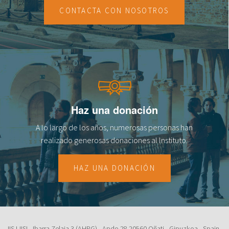
CONTACTA CON NOSOTROS
Haz una donación
A lo largo de los años, numerosas personas han
realizado generosas donaciones al lnstituto.
HAZ UNA DONACIÓN
IISJ-IISL. Ibarra Zelaia 3 (AHPG) - Apdo.28 20560 Oñati - Gipuzkoa - Spain