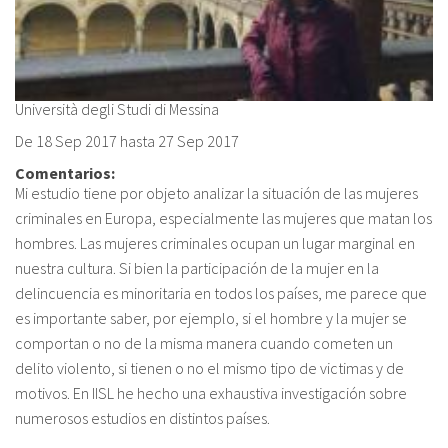
Sobre el IISJ
Residencia Antia
Università degli Studi di Messina
FAQ
De
18 Sep 2017
hasta
27 Sep 2017
Comentarios:
Oñati
Mi estudio tiene por objeto analizar la situación de las mujeres
criminales en Europa, especialmente las mujeres que matan los
Calendario
hombres. Las mujeres criminales ocupan un lugar marginal en
nuestra cultura. Si bien la participación de la mujer en la
Galería de fotos
delincuencia es minoritaria en todos los países, me parece que
es importante saber, por ejemplo, si el hombre y la mujer se
comportan o no de la misma manera cuando cometen un
es
delito violento, si tienen o no el mismo tipo de victimas y de
eu
motivos. En IISL he hecho una exhaustiva investigación sobre
numerosos estudios en distintos países.
en