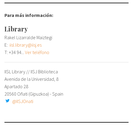
Sobre el IISJ
Para más información:
Residencia Antia
Library
Rakel Lizarralde Maiztegi
FAQ
E:
iisl.library@iisj.es
T:
+34 94...
Ver teléfono
Oñati
Calendario
IISL Library // IISJ Biblioteca
Avenida de la Universidad, 8
Galería de fotos
Apartado 28
20560 Oñati (Gipuzkoa) - Spain
@IISJOnati
es
eu
en