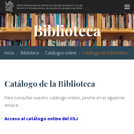
Pasar al contenido principal
Master oficial
Biblioteca
Workshops
Visitas
Inicio
Biblioteca
Catálogos online
Catálogo de la Biblioteca
Biblioteca
Publicaciones
Catálogo de la Biblioteca
Sociología jurídica
Para consultar nuestro catálogo online, pinche en el siguiente
Becas
enlace:
Investigación
Acceso al catálogo online del IISJ
Equipo