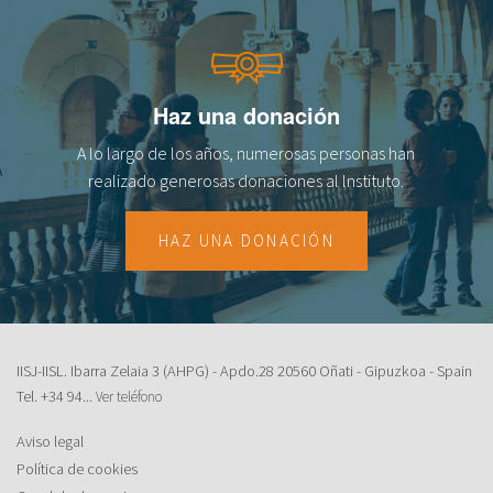
Haz una donación
A lo largo de los años, numerosas personas han
realizado generosas donaciones al lnstituto.
HAZ UNA DONACIÓN
IISJ-IISL. Ibarra Zelaia 3 (AHPG) - Apdo.28 20560 Oñati - Gipuzkoa - Spain
Tel.
+34 94...
Ver teléfono
Aviso legal
Política de cookies