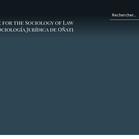
Form
de
rech