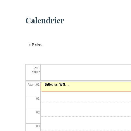
Calendrier
« Préc.
Jour
entier
Bilkura: WG...
Avant 01
01
02
03