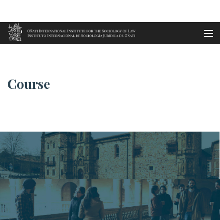
Aller au contenu principal
Accueil
Socio-legal Master
For future students
es
course
eu
en
fr