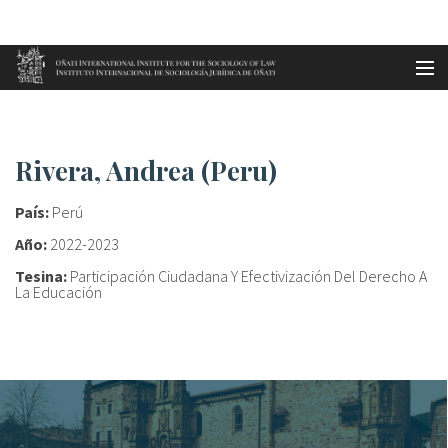
Aller au contenu principal
Accueil
Rivera, Andrea (Peru)
es
Rivera, Andrea (Peru)
eu
País:
Perú
en
Año:
2022-2023
Tesina:
Participación Ciudadana Y Efectivización Del Derecho A
fr
La Educación