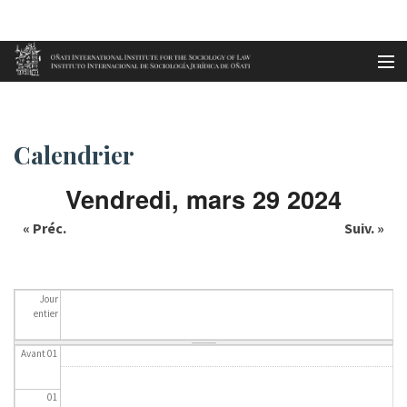
Aller au contenu principal
Accueil
Calendrier
es
Calendrier
eu
Vendredi, mars 29 2024
en
« Préc.
Suiv. »
fr
Jour
entier
Avant 01
01