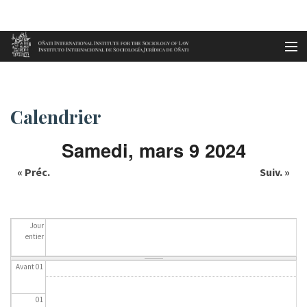
Aller au contenu principal
Accueil
Calendrier
es
Calendrier
eu
Samedi, mars 9 2024
en
« Préc.
Suiv. »
fr
Jour
entier
Avant 01
01