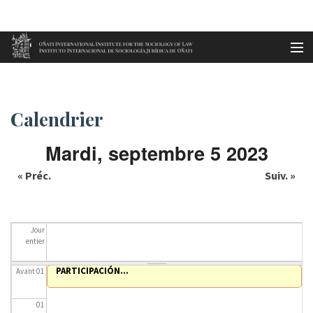
Aller au contenu principal
Accueil
Calendrier
es
Calendrier
eu
Mardi, septembre 5 2023
en
« Préc.
Suiv. »
fr
Jour
entier
PARTICIPACIÓN...
Avant 01
01