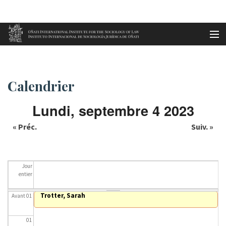
Aller au contenu principal
Accueil
Calendrier
es
Calendrier
eu
Lundi, septembre 4 2023
en
« Préc.
Suiv. »
fr
Jour
entier
Trotter, Sarah
Avant 01
01