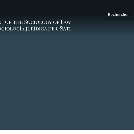
Form
de
rech