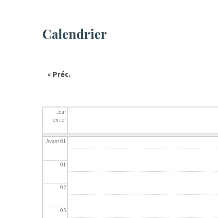
Calendrier
« Préc.
Jour
entier
Avant 01
01
02
03