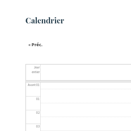
Calendrier
« Préc.
Jour
entier
Avant 01
01
02
03