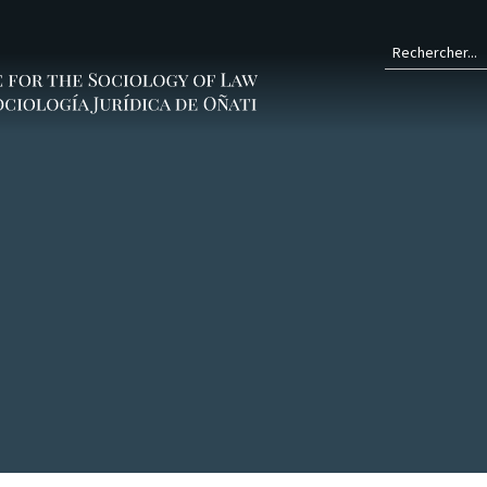
Form
de
rech