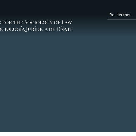
Form
de
rech