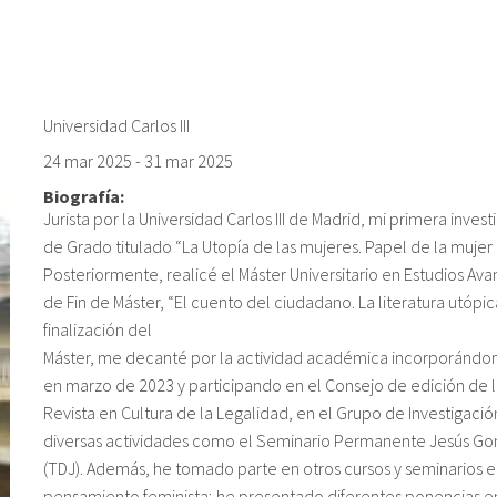
Universidad Carlos III
24 mar 2025
-
31 mar 2025
Biografía:
Jurista por la Universidad Carlos III de Madrid, mi primera inve
de Grado titulado “La Utopía de las mujeres. Papel de la mujer 
Posteriormente, realicé el Máster Universitario en Estudios A
de Fin de Máster, “El cuento del ciudadano. La literatura utópi
finalización del
Máster, me decanté por la actividad académica incorporánd
en marzo de 2023 y participando en el Consejo de edición de l
Revista en Cultura de la Legalidad, en el Grupo de Investigació
diversas actividades como el Seminario Permanente Jesús Gonz
(TDJ). Además, he tomado parte en otros cursos y seminarios en 
pensamiento feminista; he presentado diferentes ponencias e