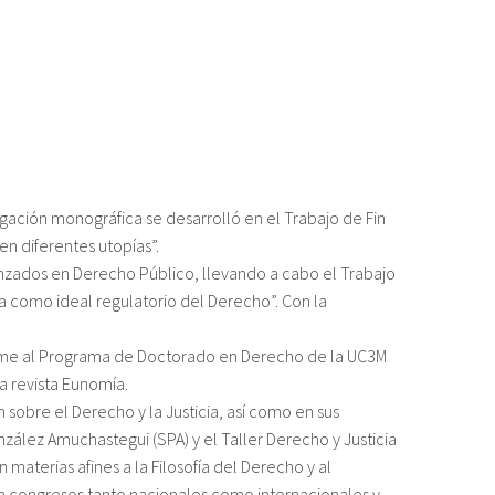
stigación monográfica se desarrolló en el Trabajo de Fin
en diferentes utopías”.
vanzados en Derecho Público, llevando a cabo el Trabajo
ca como ideal regulatorio del Derecho”. Con la
ome al Programa de Doctorado en Derecho de la UC3M
a revista Eunomía.
n sobre el Derecho y la Justicia, así como en sus
ález Amuchastegui (SPA) y el Taller Derecho y Justicia
materias afines a la Filosofía del Derecho y al
n congresos tanto nacionales como internacionales y