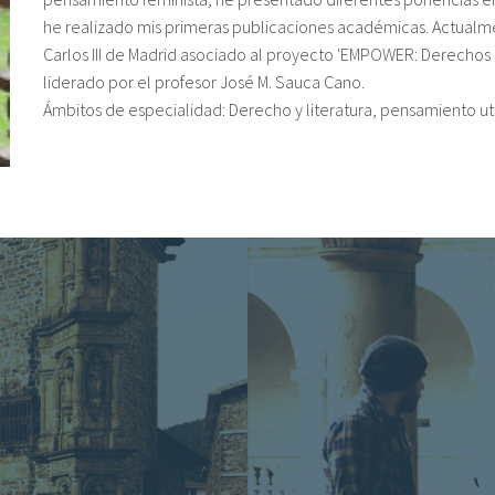
he realizado mis primeras publicaciones académicas. Actualme
Carlos III de Madrid asociado al proyecto 'EMPOWER: Derechos 
liderado por el profesor José M. Sauca Cano.
Ámbitos de especialidad: Derecho y literatura, pensamiento ut