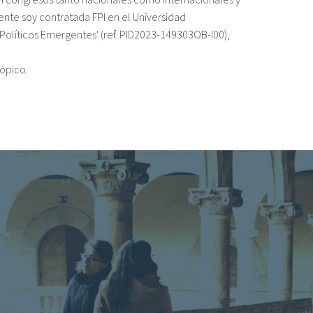
nte soy contratada FPI en el Universidad
Políticos Emergentes' (ref. PID2023-149303OB-I00),
ópico.