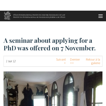
Aller au contenu principal
Accueil
A seminar about applying for a...
es
A seminar about applying for a
eu
PhD was offered on 7 November.
en
Suivant
Dernier
Retour à la
1
sur
12
>
>>
galerie
fr