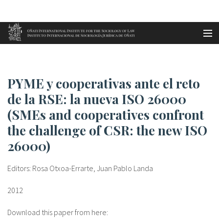
Aller au contenu principal
Accueil
PYME y cooperativas ante el re...
es
PYME y cooperativas ante el reto
eu
de la RSE: la nueva ISO 26000
(SMEs and cooperatives confront
en
the challenge of CSR: the new ISO
fr
26000)
Editors: Rosa Otxoa-Errarte, Juan Pablo Landa
2012
Download this paper from here: