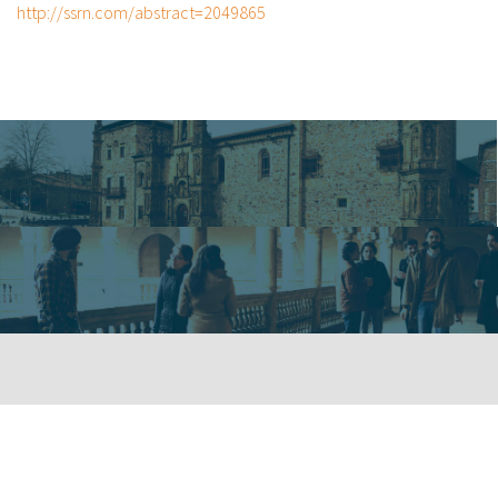
http://ssrn.com/abstract=2049865