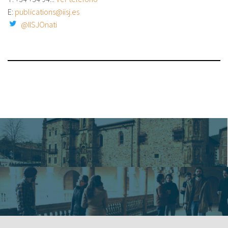
E:
publications@iisj.es
@IISJOnati