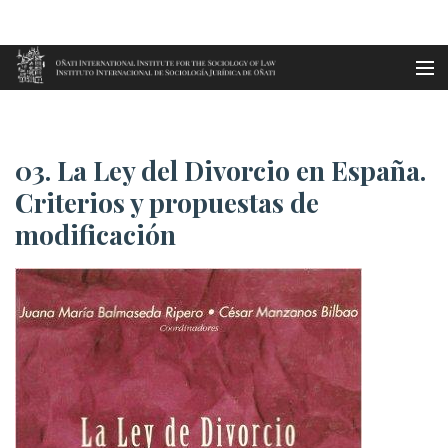
Aller au contenu principal
Accueil
03. La Ley del Divorcio en Esp...
es
03. La Ley del Divorcio en España.
eu
Criterios y propuestas de
modificación
en
fr