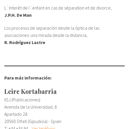
L´Interêt de l´enfant en cas de séparation et de divorce,
J.P.H. De Man
Los procesos de separación desde la óptica de las
asociaciones: una mirada desde la distancia,
R. Rodríguez Lastre
Para más información:
Leire Kortabarria
IISJ (Publicaciones)
Avenida de la Universidad, 8
Apartado 28
20560 Oñati (Gipuzkoa) - Spain
T: +34
+34 94...
Ver teléfono