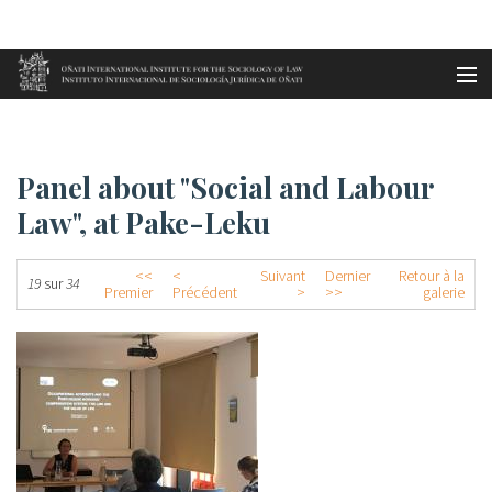
Aller au contenu principal
Accueil
Panel about "Social and Labour...
es
Panel about "Social and Labour
eu
Law", at Pake-Leku
en
<<
<
Suivant
Dernier
Retour à la
19
sur
34
Premier
Précédent
>
>>
galerie
fr