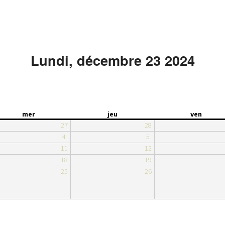
Lundi, décembre 23 2024
mer
jeu
ven
27
28
4
5
11
12
18
19
25
26