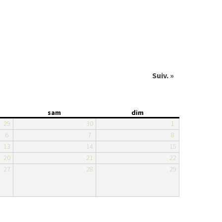
Suiv. »
sam
dim
29
30
1
6
7
8
13
14
15
20
21
22
27
28
29