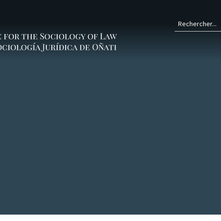
Form
de
rech