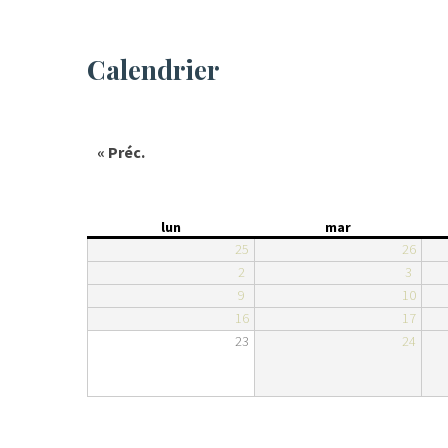
Calendrier
« Préc.
lun
mar
25
26
2
3
9
10
16
17
23
24