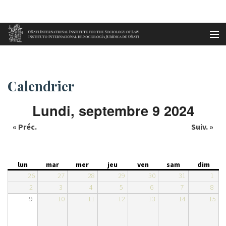
Aller au contenu principal
Calendrier
es
Calendrier
eu
Lundi, septembre 9 2024
en
« Préc.
Suiv. »
fr
lun
mar
mer
jeu
ven
sam
dim
26
27
28
29
30
31
1
2
3
4
5
6
7
8
9
10
11
12
13
14
15