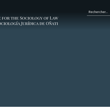
Form
de
rech