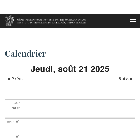
Aller au contenu principal
Accueil
Calendrier
es
Calendrier
eu
Jeudi, août 21 2025
en
« Préc.
Suiv. »
fr
Jour
entier
Avant 01
01