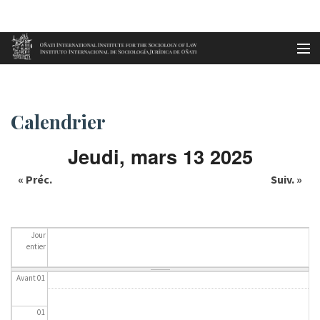
Aller au contenu principal
Accueil
Calendrier
es
Calendrier
eu
Jeudi, mars 13 2025
en
« Préc.
Suiv. »
fr
Jour
entier
Avant 01
01