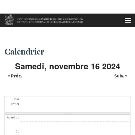
Aller au contenu principal
Accueil
Calendrier
es
Calendrier
eu
Samedi, novembre 16 2024
en
« Préc.
Suiv. »
fr
Jour
entier
Avant 01
01