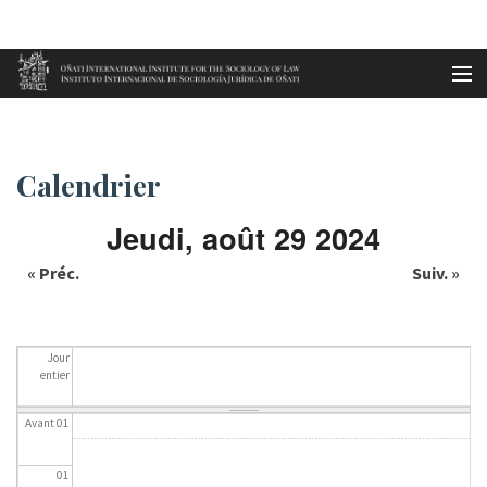
Aller au contenu principal
Accueil
Calendrier
es
Calendrier
eu
Jeudi, août 29 2024
en
« Préc.
Suiv. »
fr
Jour
entier
Avant 01
01