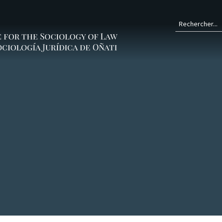
Form
de
rech