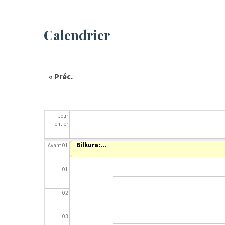
Calendrier
« Préc.
Jour
entier
Bilkura:...
Bilkura:...
Avant 01
01
02
03