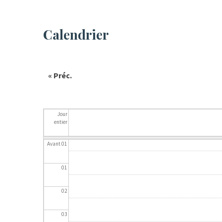
Calendrier
« Préc.
Jour
entier
Avant 01
01
02
03