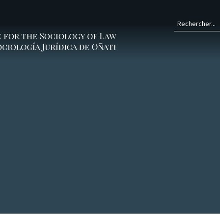
Form
de
rech